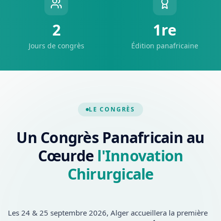
2
1re
Jours de congrès
Édition panafricaine
LE CONGRÈS
Un Congrès Panafricain au
Cœur
de
l'Innovation
Chirurgicale
Les
24 & 25 septembre 2026
, Alger accueillera la première